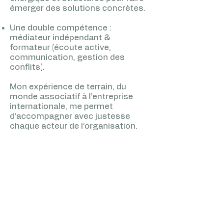
émerger des solutions concrètes.
Une double compétence :
médiateur indépendant &
formateur (écoute active,
communication, gestion des
conflits).
Mon expérience de terrain, du
monde associatif à l’entreprise
internationale, me permet
d’accompagner avec justesse
chaque acteur de l’organisation.
Nombreuses missions de
médiation et de formation
réalisées dans des contextes
très variés :
Défense
Hostellerie & jeux
IT
Santé